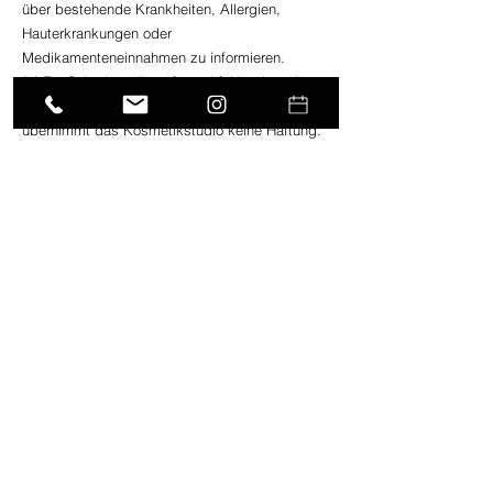
über bestehende Krankheiten, Allergien,
Hauterkrankungen oder
Medikamenteneinnahmen zu informieren.
(2) Für Schäden, die aufgrund fehlender oder
unvollständiger Informationen entstehen,
übernimmt das Kosmetikstudio keine Haftung.
(3) Eine Haftung für leichte Fahrlässigkeit ist
ausgeschlossen, soweit keine wesentlichen
Vertragspflichten verletzt werden.
8. Minderjährige Kunden
Behandlungen bei Minderjährigen erfolgen nur
mit schriftlicher Einwilligung eines
Erziehungsberechtigten.
9. Datenschutz
Personenbezogene Daten werden
ausschließlich zur Terminverwaltung,
Kundenbetreuung und Rechnungsstellung
verwendet und nicht an Dritte weitergegeben.