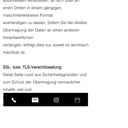
automatisiert verarbeiten, an sich oder an
einen Dritten in einem gängigen,
maschinenlesbaren Format
aushändigen zu lassen. Sofern Sie die direkte
Übertragung der Daten an einen anderen
Verantwortlichen
verlangen, erfolgt dies nur, soweit es technisch
machbar ist.
SSL- bzw. TLS-Verschlüsselung
Diese Seite nutzt aus Sicherheitsgründen und
zum Schutz der Übertragung vertraulicher
Inhalte, wie zum
Beispiel Bestellungen oder Anfragen, die Sie
an uns als Seitenbetreiber senden, eine SSL-
bzw. TLSVerschlüsselung.
Eine verschlüsselte Verbindung erkennen Sie
daran, dass die Adresszeile des Browsers von